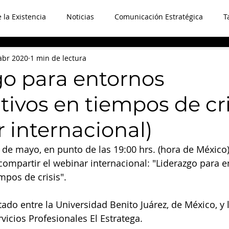
e la Existencia
Noticias
Comunicación Estratégica
T
ma
Pensamientos de Poder
Citas
Liderazgo
Pr
abr 2020
1 min de lectura
go para entornos
ivos en tiempos de cri
 internacional)
 de mayo, en punto de las 19:00 hrs. (hora de México)
ompartir el webinar internacional: "Liderazgo para e
mpos de crisis".
ado entre la Universidad Benito Juárez, de México, y 
vicios Profesionales El Estratega.