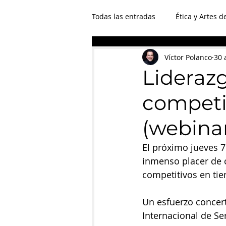
Todas las entradas
Ética y Artes d
Training
La Medicina del al
Víctor Polanco
30 
Lideraz
competit
(webinar
El próximo jueves 7
inmenso placer de c
competitivos en tie
Un esfuerzo concert
Internacional de Ser