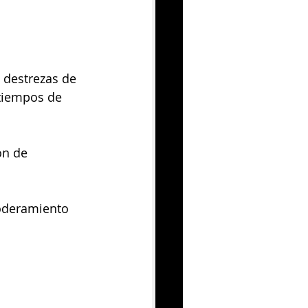
y destrezas de 
 tiempos de 
ón de 
oderamiento 