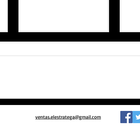
El poder de la palabra
Vol
Uto
ventas.elestratega@gmail.com