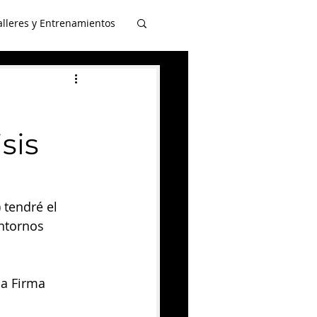
alleres y Entrenamientos
esencia en Medios
sis
 tendré el 
ntornos 
la Firma 