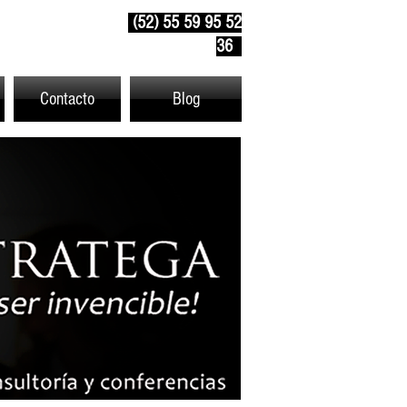
(52) 55 59 95 52
36
Contacto
Blog