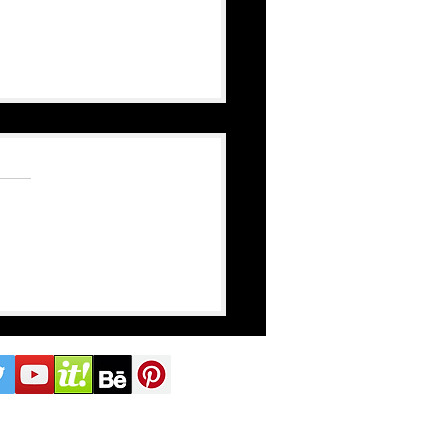
ver a imaginar la
pía