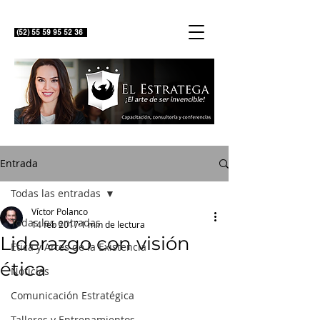
(52)
55 59 95 52 36
Entrada
Todas las entradas
Víctor Polanco
Todas las entradas
14 feb 2017
1 min de lectura
Liderazgo con visión
Ética y Artes de la Existencia
ética
Noticias
Comunicación Estratégica
Talleres y Entrenamientos